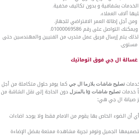
 الخدمات بشفافية و بدون تكاليف مخفية.
ها آلاف العملاء.
ومن أجل إطالة العمر الافتراضي للجهاز.
التواصل على رقم 01000069586.
ولذلك يتم إرسال فريق عمل متدرب من الفنيين والمهندسين حتى
 مستوى.
غسالة ال جي فوق اتوماتيك
خدمات
كما يوفر حلول متكاملة من أجل
تصليح شاشات بلازما ال جي
ً خدمات
دون الحاجة إلى نقل الشاشة من
تصليح شاشات lg بالمنزل
ز صيانة ال جي هي
:
مستقلة أي أن الضوء الخاص بها يقوم من الامام فقط ولا يوجد اضاءات
هي شاشة تتميز بتصميمها الجميل وتوفر تجربة مشاهدة ممتعة بفضل الإضاءة