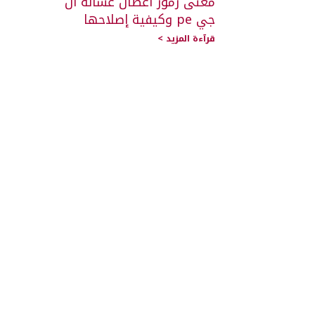
معنى رموز أعطال غسالة ال
جي pe وكيفية إصلاحها
قرآءة المزيد >