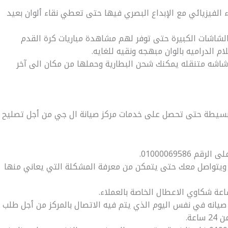
لذكاء الفيزيائي مع الإبداع البصري فيها حتى تعطي نقاء ألوان بعيد
لعشاق الشاشات الكبيرة حتى توفر لهم مشاهدة مباريات كرة القدم
الدراميه بالوان مبهجه ونقيه للغايه.
Stan b و Stand by ME Go وهي شاشه متنقله يمكنك شحن البطارية وحملها من مكان الى آخر
سيطة حتى تحصل على خدمات مركز صيانة ال جي من أجل تصليح
0100006958.
 ويتواصل معك حتى يتمكن من معرفة المشكلة التي يعاني منها
اعة شكاوي الاعطال الخاصة بالعملاء.
يانه في نفس اليوم الذي يتم فيه الاتصال بالمركز من أجل طلب
عة.