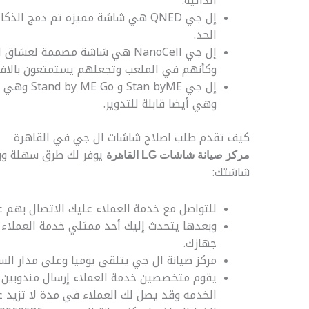
الذاتية.
إل جي QNED هي شاشة مميزه تم دمج ا
الحد.
إل جي NanoCell هي شاشة مصممة 
وكأنهم في الملعب وتجعلهم يستمتعون بالافلام 
إل جي yME
وهي أيضا قابلة للتدوير.
كيف تقدم طلب اصلاح شاشات ال جي في القاهرة
يوفر لك طرق سهلة وب
مركز صيانة شاشات LG القاهرة
شاشتك:
للتواصل مع خدمة العملاء عليك الاتصال بهم على الرقم 6
وبعدها يتحدث إليك أحد ممثلي خدمة العملاء
جهازك.
مركز صيانة ال جي يتلقى يوميا وعلى مدار الس
يقوم متخصصين خدمة العملاء إرسال مندوبين ص
الخدمه وقد يصل لك العملاء في مدة لا تزيد عن 24 سا