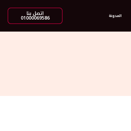
اتصل بنا
المدونة
01000069586